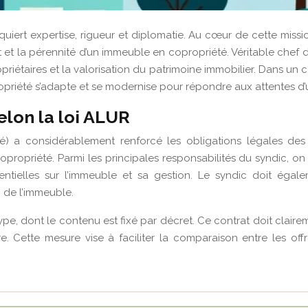
iert expertise, rigueur et diplomatie. Au cœur de cette missi
t la pérennité d’un immeuble en copropriété. Véritable chef d’or
riétaires et la valorisation du patrimoine immobilier. Dans un 
opriété s’adapte et se modernise pour répondre aux attentes d’u
elon la loi ALUR
a considérablement renforcé les obligations légales des s
propriété. Parmi les principales responsabilités du syndic, on 
sentielles sur l’immeuble et sa gestion. Le syndic doit ég
 de l’immeuble.
e, dont le contenu est fixé par décret. Ce contrat doit claireme
e. Cette mesure vise à faciliter la comparaison entre les offr