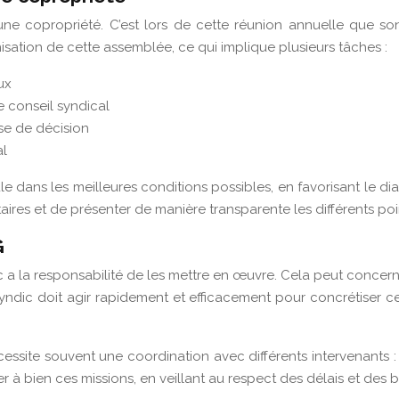
ne copropriété. C’est lors de cette réunion annuelle que son
nisation de cette assemblée, ce qui implique plusieurs tâches :
ux
e conseil syndical
se de décision
al
e dans les meilleures conditions possibles, en favorisant le dial
res et de présenter de manière transparente les différents point
G
 a la responsabilité de les mettre en œuvre. Cela peut concerner 
ndic doit agir rapidement et efficacement pour concrétiser ces
site souvent une coordination avec différents intervenants : en
à bien ces missions, en veillant au respect des délais et des 