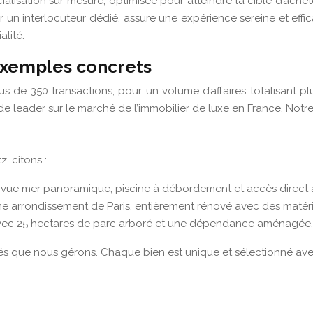
isation sur mesure, optimisée pour atteindre la cible d’acheteu
interlocuteur dédié, assure une expérience sereine et efficace
lité.
t exemples concrets
us de 350 transactions, pour un volume d’affaires totalisant p
e leader sur le marché de l’immobilier de luxe en France. Notre
, citons :
ue mer panoramique, piscine à débordement et accès direct à la
 arrondissement de Paris, entièrement rénové avec des matériau
vec 25 hectares de parc arboré et une dépendance aménagée. (Pr
iétés que nous gérons. Chaque bien est unique et sélectionné a