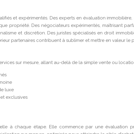
ifiés et expérimentés. Des experts en évaluation immobilière,
ue propriété. Des négociateurs expérimentés, maîtrisant parfa
me et discrétion. Des juristes spécialisés en droit immobilier
térieur partenaires contribuent à sublimer et mettre en valeur le
vices sur mesure, allant au-delà de la simple vente ou locati
més
imoine
de luxe
et exclusives
tielle à chaque étape. Elle commence par une évaluation p