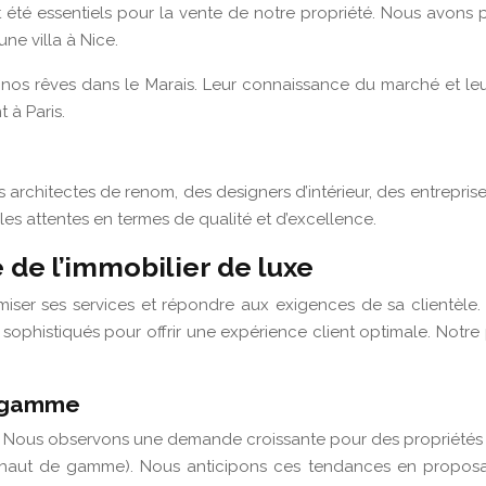
nt été essentiels pour la vente de notre propriété. Nous avon
une villa à Nice.
 nos rêves dans le Marais. Leur connaissance du marché et l
 à Paris.
 architectes de renom, des designers d’intérieur, des entreprises
es attentes en termes de qualité et d’excellence.
 de l’immobilier de luxe
iser ses services et répondre aux exigences de sa clientèle. N
ophistiqués pour offrir une expérience client optimale. Notre p
e gamme
on. Nous observons une demande croissante pour des propriétés
é haut de gamme). Nous anticipons ces tendances en proposa