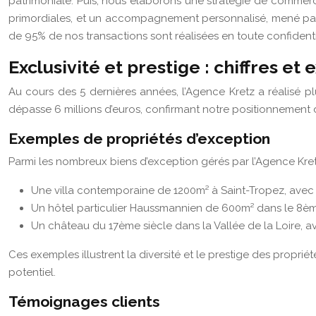
patrimoniale. Puis, nous élaborons une stratégie de commercial
primordiales, et un accompagnement personnalisé, mené par un 
de 95% de nos transactions sont réalisées en toute confidentia
Exclusivité et prestige : chiffres e
Au cours des 5 dernières années, l’Agence Kretz a réalisé pl
dépasse 6 millions d’euros, confirmant notre positionnement d
Exemples de propriétés d’exception
Parmi les nombreux biens d’exception gérés par l’Agence Kretz
Une villa contemporaine de 1200m² à Saint-Tropez, avec v
Un hôtel particulier Haussmannien de 600m² dans le 8ème
Un château du 17ème siècle dans la Vallée de la Loire, a
Ces exemples illustrent la diversité et le prestige des propr
potentiel.
Témoignages clients