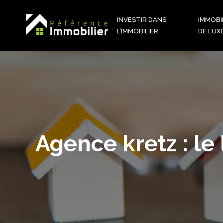
INVESTIR DANS
IMMOBI
L’IMMOBILIER
DE LUX
Agence kretz : l