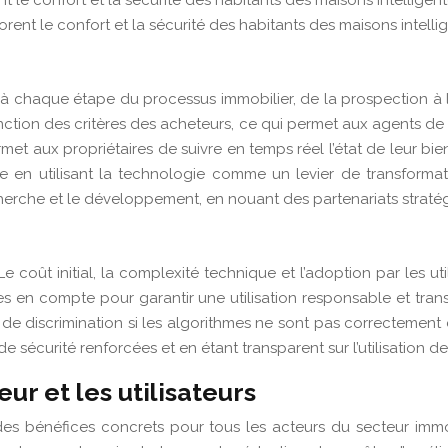
 le confort et la sécurité des habitants des maisons intelligent
ent le confort et la sécurité des habitants des maisons intellig
à chaque étape du processus immobilier, de la prospection à l
n fonction des critères des acheteurs, ce qui permet aux agents de
 aux propriétaires de suivre en temps réel l’état de leur bien,
ble en utilisant la technologie comme un levier de transform
herche et le développement, en nouant des partenariats stratég
coût initial, la complexité technique et l’adoption par les uti
s en compte pour garantir une utilisation responsable et transp
 de discrimination si les algorithmes ne sont pas correctement 
sécurité renforcées et en étant transparent sur l’utilisation d
ur et les utilisateurs
 bénéfices concrets pour tous les acteurs du secteur immobil