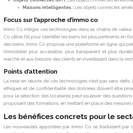
Objets Connectés (IoT):
Les objets connectés améliorent
Maisons intelligentes :
Les objets connectés amélior
Focus sur l’approche d’immo co
Immo Co intègre ces technologies dans sa chaîne de valeur 
Co utilise l’IA pour identifier les biens les plus pertinents e
des biens, Immo Co propose une plateforme en ligne qui permet
l’immobilier plus accessible, plus transparent et plus dura
marché et aux besoins des clients en investissant dans la rec
Points d’attention
La mise en œuvre de ces technologies n’est pas sans défis. Le 
éthiques et de confidentialité des données doivent être prise
pour la sélection des locataires peut soulever des questions
proposant des formations, en mettant en place des mesures de 
Les bénéfices concrets pour le secte
Les nouveautés apportées par Immo Co se traduisent par des