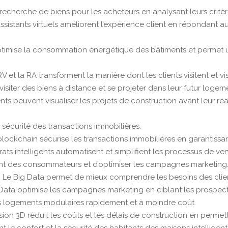
 la recherche de biens pour les acheteurs en analysant leurs cri
ssistants virtuels améliorent l’expérience client en répondant a
optimise la consommation énergétique des bâtiments et permet un
V et la RA transforment la manière dont les clients visitent et vi
visiter des biens à distance et se projeter dans leur futur logeme
ents peuvent visualiser les projets de construction avant leur réal
 sécurité des transactions immobilières.
blockchain sécurise les transactions immobilières en garantissan
ats intelligents automatisent et simplifient les processus de ven
nt des consommateurs et d’optimiser les campagnes marketing
:
Le Big Data permet de mieux comprendre les besoins des clien
Data optimise les campagnes marketing en ciblant les prospect
s logements modulaires rapidement et à moindre coût.
sion 3D réduit les coûts et les délais de construction en perme