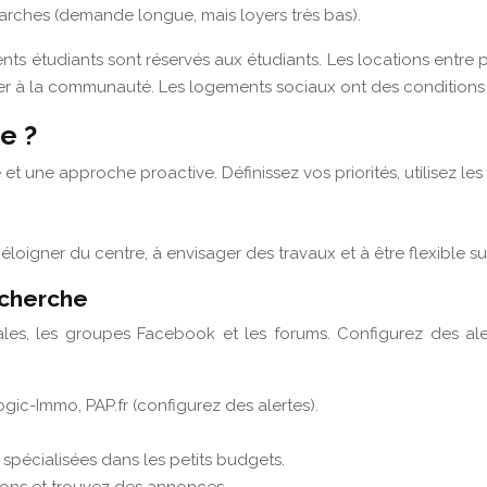
émarches (demande longue, mais loyers très bas).
tudiants sont réservés aux étudiants. Les locations entre particul
er à la communauté. Les logements sociaux ont des conditions d’é
e ?
et une approche proactive. Définissez vos priorités, utilisez les 
loigner du centre, à envisager des travaux et à être flexible sur
echerche
cales, les groupes Facebook et les forums. Configurez des al
gic-Immo, PAP.fr (configurez des alertes).
spécialisées dans les petits budgets.