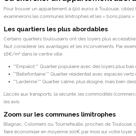
Pour trouver un appartement à 500 euros à Toulouse, ciblez l
examinerons les communes limitrophes et les « bons plans »
Les quartiers les plus abordables
Certains quartiers toulousains ont des loyers plus accessibl
faut considérer les avantages et les inconvénients. Par ex
16€/m² dans le centre ville.
**Empalot:** Quartier populaire avec des loyers plus ba
**Bellefontaine:** Quartier résidentiel avec espaces vert
**Lardenne:** Quartier calme, plus éloigné, mais bien dess
L’accès aux transports, la sécurité, les commodités (commerce
les avis.
Zoom sur les communes limitrophes
Blagnac, Colomiers ou Tournefeuille, proches de Toulouse, of
faire économiser en moyenne 100€ par mois sur votre loyer, sel