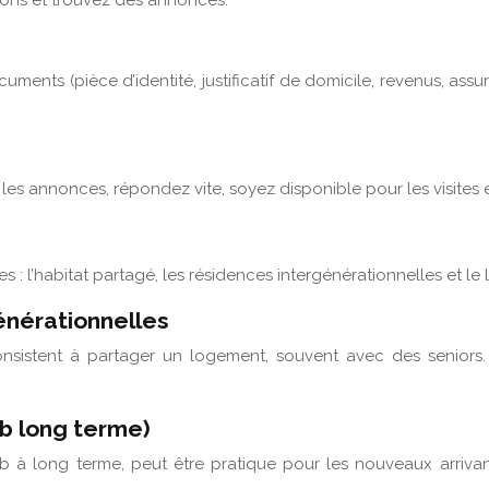
ons et trouvez des annonces.
uments (pièce d’identité, justificatif de domicile, revenus, as
z les annonces, répondez vite, soyez disponible pour les visite
atives : l’habitat partagé, les résidences intergénérationnelles et 
énérationnelles
onsistent à partager un logement, souvent avec des seniors. C
b long terme)
long terme, peut être pratique pour les nouveaux arrivants. 