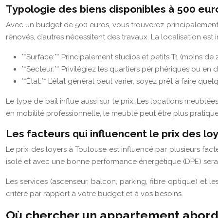
Typologie des biens disponibles à 500 eur
Avec un budget de 500 euros, vous trouverez principalement de
rénovés, d’autres nécessitent des travaux. La localisation est 
**Surface:** Principalement studios et petits T1 (moins de 
**Secteur:** Privilégiez les quartiers périphériques ou en 
**État:** L’état général peut varier, soyez prêt à faire qu
Le type de bail influe aussi sur le prix. Les locations meublé
en mobilité professionnelle, le meublé peut être plus pratiqu
Les facteurs qui influencent le prix des lo
Le prix des loyers à Toulouse est influencé par plusieurs fac
isolé et avec une bonne performance énergétique (DPE) sera p
Les services (ascenseur, balcon, parking, fibre optique) et l
critère par rapport à votre budget et à vos besoins.
Où chercher un appartement aborda