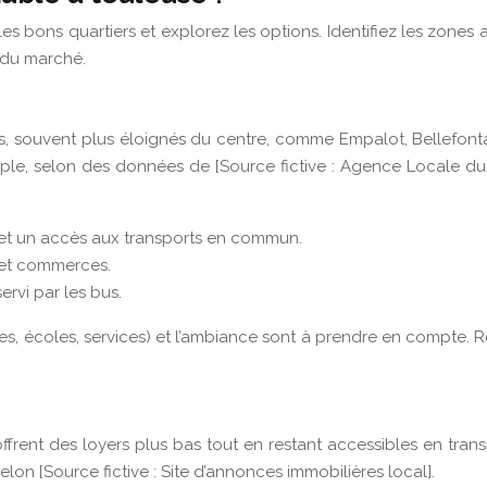
es bons quartiers et explorez les options. Identifiez les zones
 du marché.
es, souvent plus éloignés du centre, comme Empalot, Bellefont
emple, selon des données de [Source fictive : Agence Locale d
s et un accès aux transports en commun.
s et commerces.
ervi par les bus.
s, écoles, services) et l’ambiance sont à prendre en compte. Ren
frent des loyers plus bas tout en restant accessibles en tran
on [Source fictive : Site d’annonces immobilières local].