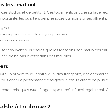
os (estimation)
s studios et de petits T1. Ces logements ont une surface rédui
importante: les quartiers périphériques ou moins prisés offrent p
25 m²).
devenir pour trouver des loyers plus bas.
elques concessions.
es sont souvent plus chères que les locations non meublées car 
e afin de ne pas investir dans des meubles.
yers
teurs. La proximité du centre-ville, des transports, des comme
lus cher. La performance énergétique est un critère de plus en
es caractéristiques (vue, étage, exposition) influent égalemen
ble à toulouse ?