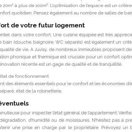
0m² à plus de 100m². L’optimisation de l’espace est un critère
nfort quotidien. Pensez également au nombre de salles de bain,
fort de votre futur logement
iel dans votre confort. Une cuisine équipée est très appréciée 
e bain (douche, baignoire, WC séparés) est également un critè
qualité de vie. A Juvisy, de nombreux immeubles proposent des 
on phonique et thermique est cruciale pour un confort optimal
rénovation récente est un gage de qualité et de tranquillité.
 état de fonctionnement.
ont des éléments essentiels pour le confort et les économies d’é
paré, état de la robinetterie.
 éventuels
minutieuse pour inspecter l’état général de l’appartement. Vérifiez
dégradation, d’humidité ou de moisissures. N’hésitez pas à pre
tenir une prise en charge par le propriétaire. Prévoyez un