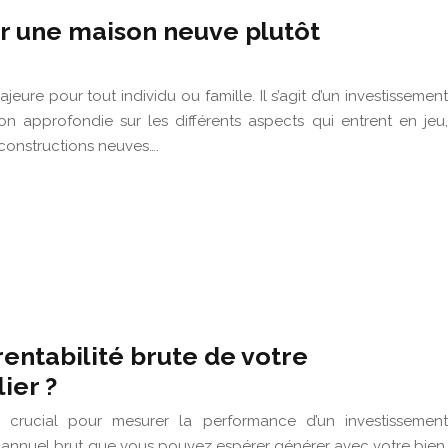
r une maison neuve plutôt
eure pour tout individu ou famille. Il s’agit d’un investissement
on approfondie sur les différents aspects qui entrent en jeu,
constructions neuves….
entabilité brute de votre
ier ?
ur crucial pour mesurer la performance d’un investissement
t annuel brut que vous pouvez espérer générer avec votre bien.